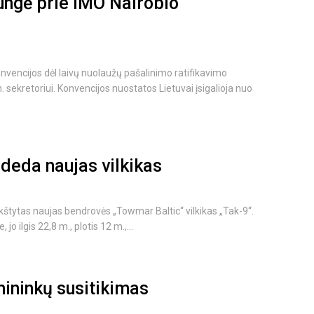
jungė prie IMO Nairobio
nvencijos dėl laivų nuolaužų pašalinimo ratifikavimo
sekretoriui. Konvencijos nuostatos Lietuvai įsigalioja nuo
deda naujas vilkikas
ikštytas naujas bendrovės „Towmar Baltic“ vilkikas „Tak-9“.
o ilgis 22,8 m., plotis 12 m.,...
rmininkų susitikimas