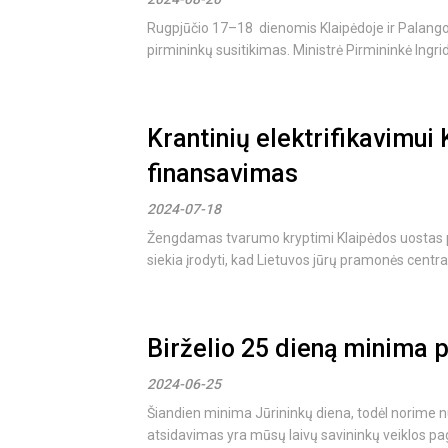
Rugpjūčio 17–18 dienomis Klaipėdoje ir Palango
pirmininkų susitikimas. Ministrė Pirmininkė Ingrid
Krantinių elektrifikavimui
finansavimas
2024-07-18
Žengdamas tvarumo kryptimi Klaipėdos uostas pas
siekia įrodyti, kad Lietuvos jūrų pramonės centras
Birželio 25 dieną minima p
2024-06-25
Šiandien minima Jūrininkų diena, todėl norime n
atsidavimas yra mūsų laivų savininkų veiklos pagr