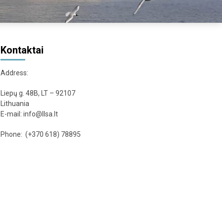
Kontaktai
Address:
Liepų g. 48B, LT – 92107
Lithuania
E-mail: info@llsa.lt
Phone: (+370 618) 78895