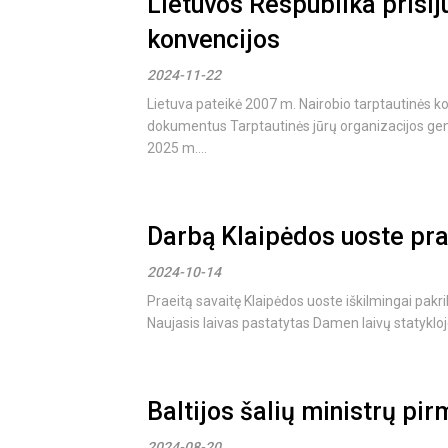
Lietuvos Respublika prisi
konvencijos
2024-11-22
Lietuva pateikė 2007 m. Nairobio tarptautinės ko
dokumentus Tarptautinės jūrų organizacijos gen. 
2025 m....
Darbą Klaipėdos uoste pra
2024-10-14
Praeitą savaitę Klaipėdos uoste iškilmingai pakr
Naujasis laivas pastatytas Damen laivų statykloje, j
Baltijos šalių ministrų pi
2024-08-20