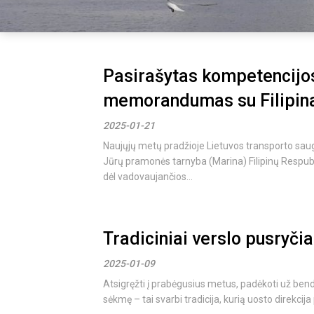
Pasirašytas kompetencijos
memorandumas su Filipin
2025-01-21
Naujųjų metų pradžioje Lietuvos transporto saug
Jūrų pramonės tarnyba (Marina) Filipinų Resp
dėl vadovaujančios...
Tradiciniai verslo pusryčia
2025-01-09
Atsigręžti į prabėgusius metus, padėkoti už bendr
sėkmę – tai svarbi tradicija, kurią uosto direkcija p