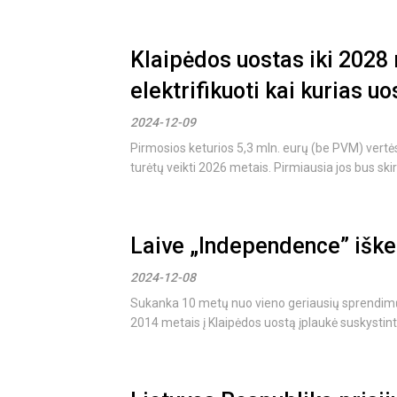
Klaipėdos uostas iki 2028
elektrifikuoti kai kurias u
2024-12-09
Pirmosios keturios 5,3 mln. eurų (be PVM) vertė
turėtų veikti 2026 metais. Pirmiausia jos bus ski
Laive „Independence” iškel
2024-12-08
Sukanka 10 metų nuo vieno geriausių sprendimų 
2014 metais į Klaipėdos uostą įplaukė suskystin