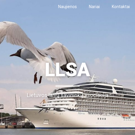
Naujienos
Nariai
Kontaktai
LLSA
Lietuvos laivų savininkų asociacija