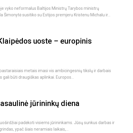
je vyko neformalus Baltijos Ministrų Tarybos ministrų
a Šimonytė susitiko su Estijos premjeru Kristenu Michalu ir...
 Klaipėdos uoste – europinis
taraisiais metais imasi vis ambicingesnių tikslų ir darbais
 gali būti draugiškas aplinkai. Europos...
asaulinė jūrininkų diena
uoširdžiai padėkoti visiems jūrininkams. Jūsų sunkus darbas ir
indas, ypač šiais neramiais laikais,...