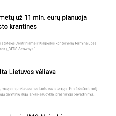
 metų už 11 mln. eurų planuoja
osto krantines
s stotelės Centriniame ir Klaipėdos konteinerių terminaluose
rtos į „DFDS Seaways“...
ta Lietuvos vėliava
visoje nepriklausomos Lietuvos istorijoje. Prieš dešimtmetį
tųjų gamtinių dujų laivas-saugykla, prasmingu pavadinimu...