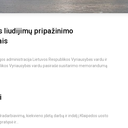
 liudijimų pripažinimo
ais
os administracija Lietuvos Respublikos Vyriausybės vardu ir
ublikos Vyriausybės vardu pasirašė susitarimo memorandumą
i
adarbiavimą, kiekvieno įdėtą darbą ir indėlį į Klaipėdos uosto
ratęsė ir...