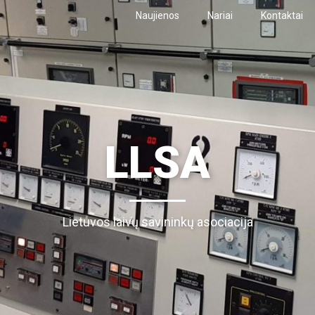
Naujienos
Nariai
Kontaktai
LLSA
Lietuvos laivų savininkų asociacija