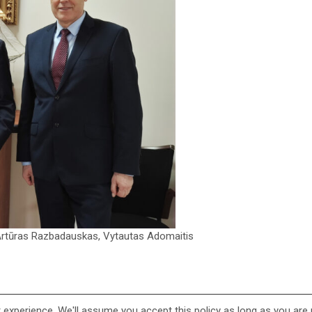
 Artūras Razbadauskas, Vytautas Adomaitis
experience. We'll assume you accept this policy as long as you are 