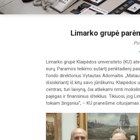
Limarko grupė parėm
Po
Limarko grupė Klaipėdos universiteto (KU) atei
eurų. Paramos teikimo sutartį penktadienį pa
fondo direktorius Vytautas Adomaitis. „Matau at
išsiskiriantį iš kitų savo jūriškumu. Klaipėdos
centras, turi laivyną, čia atliekami rimti mokslini
pajėgas ir finansinius išteklius. Tikiuosi, jog
tokiam žingsniui“, – KU pranešime cituojamas 