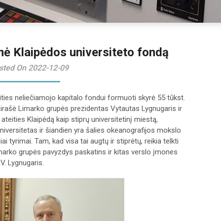
ė Klaipėdos universiteto fondą
sted On 2022-12-09
ties neliečiamojo kapitalo fondui formuoti skyrė 55 tūkst.
sirašė Limarko grupės prezidentas Vytautas Lygnugaris ir
eities Klaipėdą kaip stiprų universitetinį miestą,
 universitetas ir šiandien yra šalies okeanografijos mokslo
ai tyrimai. Tam, kad visa tai augtų ir stiprėtų, reikia telkti
 Limarko grupės pavyzdys paskatins ir kitas verslo įmones
V. Lygnugaris.