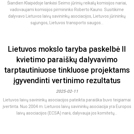
Šiandien Klaipėdoje lankėsi Seimo jūrinių reikalų komisijos nariai,
vadovaujami komisijos pirmininko Roberto Kauno. Susitikime
dalyvavo Lietuvos laivų savininkų asociacijos, Lietuvos jūrininkų
sąjungos, Lietuvos transporto saugos...
Lietuvos mokslo taryba paskelbė II
kvietimo paraiškų dalyvavimo
tarptautiniuose tinkluose projektams
įgyvendinti vertinimo rezultatus
2025-02-11
Lietuvos laivų savininkų asociacijos pateikta paraiška buvo teigiamai
įvertinta. Nuo 2004 m. Lietuvos laivų savininkų asociacija yra Europos
laivų asociacijos (ECSA) narė, dalyvauja jos komitetų...