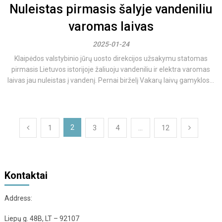
Nuleistas pirmasis šalyje vandeniliu
varomas laivas
2025-01-24
Klaipėdos valstybinio jūrų uosto direkcijos užsakymu statomas
pirmasis Lietuvos istorijoje žaliuoju vandeniliu ir elektra varomas
laivas jau nuleistas į vandenį. Pernai birželį Vakarų laivų gamyklos...
Įrašų
2
1
3
4
…
12
puslapiavimas
Kontaktai
Address:
Liepų g. 48B, LT – 92107