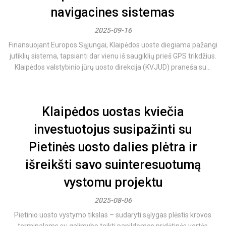
navigacines sistemas
2025-09-16
Finansuojant Europos Sąjungai, Klaipėdos uoste diegiama pažangi
jutiklių sistema, tapsianti dar vienu iš saugiklių prieš GPS trikdžius.
Klaipėdos valstybinio jūrų uosto direkcija (KVJUD) praneša su...
Klaipėdos uostas kviečia
investuotojus susipažinti su
Pietinės uosto dalies plėtra ir
išreikšti savo suinteresuotumą
vystomu projektu
2025-08-06
Pietinio uosto vystymo tikslas – sudaryti sąlygas plėstis krovos