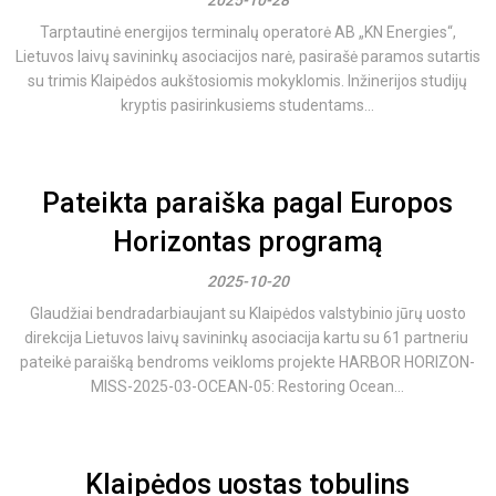
2025-10-28
Tarptautinė energijos terminalų operatorė AB „KN Energies“,
Lietuvos laivų savininkų asociacijos narė, pasirašė paramos sutartis
su trimis Klaipėdos aukštosiomis mokyklomis. Inžinerijos studijų
kryptis pasirinkusiems studentams...
Pateikta paraiška pagal Europos
Horizontas programą
2025-10-20
Glaudžiai bendradarbiaujant su Klaipėdos valstybinio jūrų uosto
direkcija Lietuvos laivų savininkų asociacija kartu su 61 partneriu
pateikė paraišką bendroms veikloms projekte HARBOR HORIZON-
MISS-2025-03-OCEAN-05: Restoring Ocean...
Klaipėdos uostas tobulins