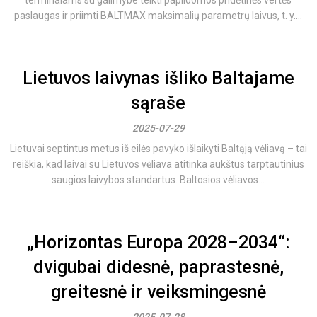
terminalams su galimybe teikti papildomos pridėtinės vertės
paslaugas ir priimti BALTMAX maksimalių parametrų laivus, t. y....
Lietuvos laivynas išliko Baltajame
sąraše
2025-07-29
Lietuvai septintus metus iš eilės pavyko išlaikyti Baltąją vėliavą – tai
reiškia, kad laivai su Lietuvos vėliava atitinka aukštus tarptautinius
saugios laivybos standartus. Baltosios vėliavos...
„Horizontas Europa 2028–2034“:
dvigubai didesnė, paprastesnė,
greitesnė ir veiksmingesnė