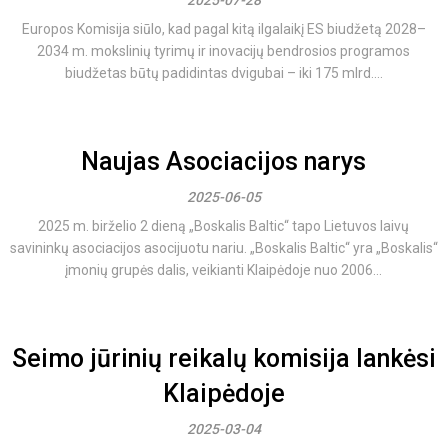
2025-07-28
Europos Komisija siūlo, kad pagal kitą ilgalaikį ES biudžetą 2028–
2034 m. mokslinių tyrimų ir inovacijų bendrosios programos
biudžetas būtų padidintas dvigubai – iki 175 mlrd....
Naujas Asociacijos narys
2025-06-05
2025 m. birželio 2 dieną „Boskalis Baltic“ tapo Lietuvos laivų
savininkų asociacijos asocijuotu nariu. „Boskalis Baltic“ yra „Boskalis“
įmonių grupės dalis, veikianti Klaipėdoje nuo 2006...
Seimo jūrinių reikalų komisija lankėsi
Klaipėdoje
2025-03-04