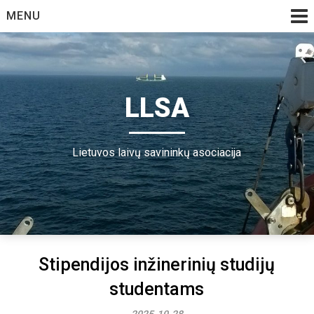
Skip
MENU
to
content
LLSA
Lietuvos laivų savininkų asociacija
Stipendijos inžinerinių studijų
studentams