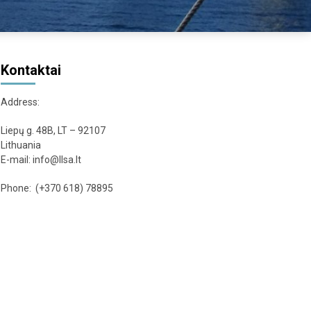
Kontaktai
Address:
Liepų g. 48B, LT – 92107
Lithuania
E-mail: info@llsa.lt
Phone: (+370 618) 78895