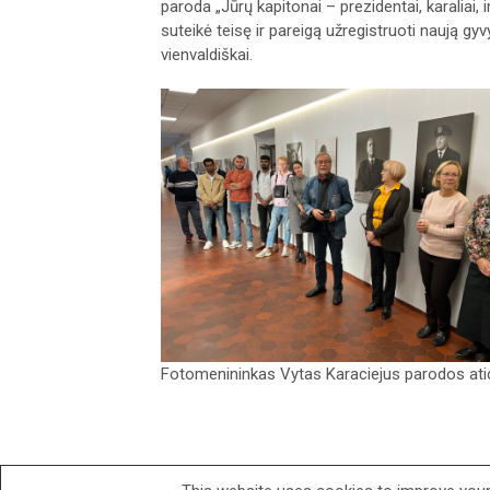
paroda „Jūrų kapitonai – prezidentai, karaliai, 
suteikė teisę ir pareigą užregistruoti naują gyvyb
vienvaldiškai.
Fotomenininkas Vytas Karaciejus parodos at