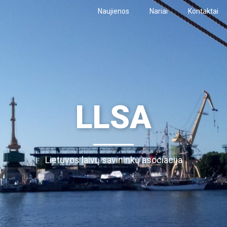
Naujienos
Nariai
Kontaktai
LLSA
Lietuvos laivų savininkų asociacija