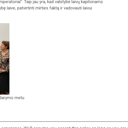
imperatoriai”. Taip jau yra, kad valstybė laivų kapitonams
ę laive, patvirtinti mirties faktą ir vadovauti laivui
idarymo metu