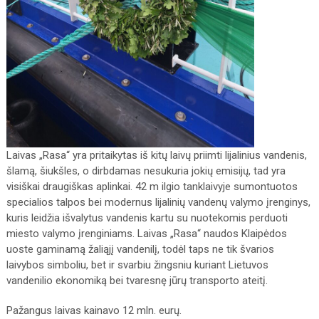
Laivas „Rasa“ yra pritaikytas iš kitų laivų priimti lijalinius vandenis,
šlamą, šiukšles, o dirbdamas nesukuria jokių emisijų, tad yra
visiškai draugiškas aplinkai. 42 m ilgio tanklaivyje sumontuotos
specialios talpos bei modernus lijalinių vandenų valymo įrenginys,
kuris leidžia išvalytus vandenis kartu su nuotekomis perduoti
miesto valymo įrenginiams. Laivas „Rasa“ naudos Klaipėdos
uoste gaminamą žaliąjį vandenilį, todėl taps ne tik švarios
laivybos simboliu, bet ir svarbiu žingsniu kuriant Lietuvos
vandenilio ekonomiką bei tvaresnę jūrų transporto ateitį.
Pažangus laivas kainavo 12 mln. eurų.