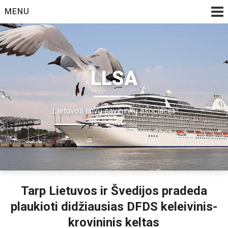
Skip
MENU
to
content
LLSA
Lietuvos laivų savininkų asociacija
Tarp Lietuvos ir Švedijos pradeda
plaukioti didžiausias DFDS keleivinis-
krovininis keltas