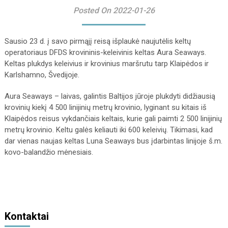
Posted On 2022-01-26
Sausio 23 d. į savo pirmąjį reisą išplaukė naujutėlis keltų
operatoriaus DFDS krovininis-keleivinis keltas Aura Seaways.
Keltas plukdys keleivius ir krovinius maršrutu tarp Klaipėdos ir
Karlshamno, Švedijoje.
Aura Seaways – laivas, galintis Baltijos jūroje plukdyti didžiausią
krovinių kiekį 4 500 linijinių metrų krovinio, lyginant su kitais iš
Klaipėdos reisus vykdančiais keltais, kurie gali paimti 2 500 linijinių
metrų krovinio. Keltu galės keliauti iki 600 keleivių. Tikimasi, kad
dar vienas naujas keltas Luna Seaways bus įdarbintas linijoje š.m.
kovo-balandžio mėnesiais.
Kontaktai