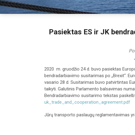
Pasiektas ES ir JK bendra
Po
2020 m. gruodžio 24 d. buvo pasiektas Europo
bendradarbiavimo susitarimas po „Brexit“. Europ
vasario 28 d. Susitarimas buvo patvirtintas Eu
taikyti. Galutinis Parlamento balsavimas numa
Bendradarbiavimo susitarimo tekstas paskel
uk_trade_and_cooperation_agreement.pdf
Jūrų transporto paslaugų reglamentavimas yr