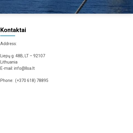
Kontaktai
Address:
Liepų g. 48B, LT – 92107
Lithuania
E-mail: info@llsa.lt
Phone: (+370 618) 78895