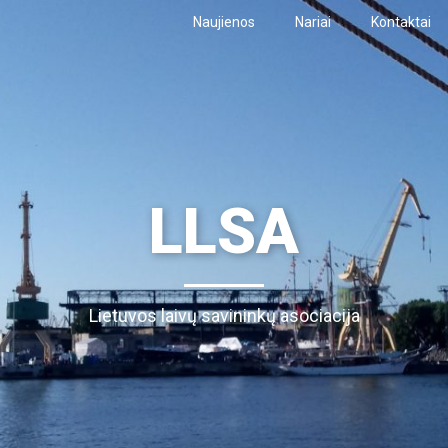
Naujienos
Nariai
Kontaktai
LLSA
Lietuvos laivų savininkų asociacija