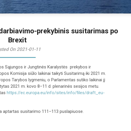
darbiavimo-prekybinis susitarimas po
Brexit
sted On 2021-01-11
s Sąjungos ir Jungtinės Karalystės prekybos ir
os Komisija siūlo laikinai taikyti Susitarimą iki 2021 m.
ropos Tarybos lygmeniu, o Parlamentas sutiko laikinai jį
tytas 2021 m. kovo 8–11 d. plenarinės sesijos metu.
btas
https://ec.europa.eu/info/sites/info/files/draft_eu-
a aptartas susitarimo 111–113 puslapiuose.