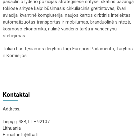
pasaulinio lyderio pozicijas strateginėse srityse, skatins pažangą
tokiose srityse kaip: būsimasis cirkuliacinis greitintuvas, švari
aviacija, kvantinė kompiuterija, naujos kartos dirbtinis intelektas,
automatizuotas transportas ir mobilumas, branduolinė sintezė,
kosmoso ekonomika, nulinė vandens tarša ir vandenynų
stebėjimas.
Toliau bus tęsiamos derybos tarp Europos Parlamento, Tarybos
ir Komisijos.
Kontaktai
Address:
Liepų g. 48B, LT – 92107
Lithuania
E-mail: info@llsa.lt