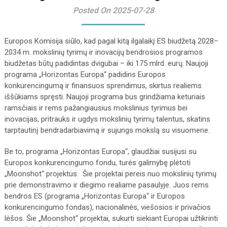
Posted On 2025-07-28
Europos Komisija siūlo, kad pagal kitą ilgalaikį ES biudžetą 2028–
2034 m. mokslinių tyrimų ir inovacijų bendrosios programos
biudžetas būtų padidintas dvigubai – iki 175 mlrd. eurų. Naujoji
programa „Horizontas Europa“ padidins Europos
konkurencingumą ir finansuos sprendimus, skirtus realiems
iššūkiams spręsti. Naujoji programa bus grindžiama keturiais
ramsčiais ir rems pažangiausius mokslinius tyrimus bei
inovacijas, pritrauks ir ugdys mokslinių tyrimų talentus, skatins
tarptautinį bendradarbiavimą ir sujungs mokslą su visuomene.
Be to, programa „Horizontas Europa“, glaudžiai susijusi su
Europos konkurencingumo fondu, turės galimybę plėtoti
„Moonshot“ projektus. Šie projektai pereis nuo mokslinių tyrimų
prie demonstravimo ir diegimo realiame pasaulyje. Juos rems
bendros ES (programa „Horizontas Europa“ ir Europos
konkurencingumo fondas), nacionalinės, viešosios ir privačios
lėšos. Šie „Moonshot“ projektai, sukurti siekiant Europai užtikrinti