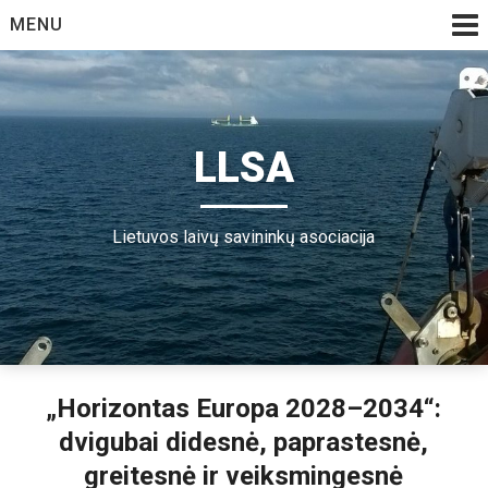
Skip
MENU
to
content
LLSA
Lietuvos laivų savininkų asociacija
„Horizontas Europa 2028–2034“:
dvigubai didesnė, paprastesnė,
greitesnė ir veiksmingesnė